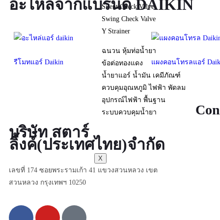
อะไหล่จากแบรนด์ DAIKIN
Silent Check Valve
Swing Check Valve
Y Strainer
ฉนวน หุ้มท่อน้ำยา
รีโมทแอร์ Daikin
แผงคอนโทรลแอร์ Daik
ข้อต่อทองแดง
น้ำยาแอร์ น้ำมัน เคมีภัณฑ์
ควบคุมอุณหภูมิ ไฟฟ้า พัดลม
อุปกรณ์ไฟฟ้า พื้นฐาน
Con
ระบบควบคุมน้ำยา
บริษัท สตาร์
บทความ
ลิ้งค์(ประเทศไทย)จำกัด
ติดต่อเรา
X
เลขที่ 174 ซอยพระรามเก้า 41 แขวงสวนหลวง เขต
สวนหลวง กรุงเทพฯ 10250