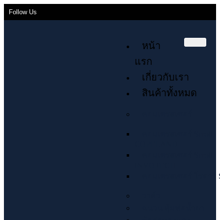
Follow Us
หน้า
แรก
เกี่ยวกับเรา
สินค้าทั้งหมด
คอมเพรสเซอร์
คอมเพรสเซอร์ Scroll
COPELAND
คอมเพรสเซอร์ Scroll
INVOTECH
คอมเพรสเซอร์ โรตารี่ 
วาล์ว
ฉนวน หุ้มท่อน้ำยา