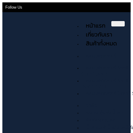
Follow Us
หน้าแรก
เกี่ยวกับเรา
สินค้าทั้งหมด
คอมเพรสเซอร์
คอมเพรสเซอร์ Scroll
COPELAND
คอมเพรสเซอร์ Scroll
INVOTECH
คอมเพรสเซอร์ โรตารี่ 
วาล์ว
ฉนวน หุ้มท่อน้ำยา
ข้อต่อทองแดง
น้ำยาแอร์ น้ำมัน เคมีภ