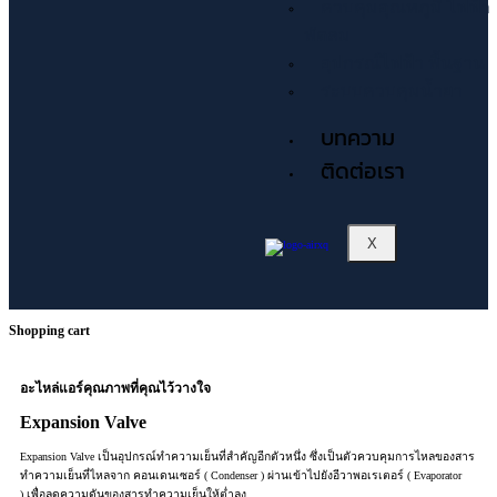
ควบคุมอุณหภูมิ ไฟฟ้า
พัดลม
อุปกรณ์ไฟฟ้า พื้นฐาน
ระบบควบคุมน้ำยา
บทความ
ติดต่อเรา
X
Shopping cart
อะไหล่แอร์คุณภาพที่คุณไว้วางใจ
Expansion Valve
Expansion Valve เป็นอุปกรณ์ทำความเย็นที่สำคัญอีกตัวหนึ่ง ซึ่งเป็นตัวควบคุมการไหลของสาร
ทำความเย็นที่ไหลจาก คอนเดนเซอร์ ( Condenser ) ผ่านเข้าไปยังอีวาพอเรเตอร์ ( Evaporator
) เพื่อลดความดันของสารทำความเย็นให้ต่ำลง