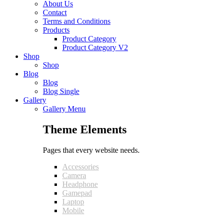
About Us
Contact
Terms and Conditions
Products
Product Category
Product Category V2
Shop
Shop
Blog
Blog
Blog Single
Gallery
Gallery Menu
Theme Elements
Pages that every website needs.
Accessories
Camera
Headphone
Gamepad
Laptop
Mobile