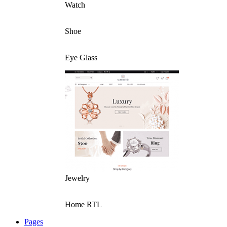
Watch
Shoe
Eye Glass
Jewelry
Home RTL
Pages