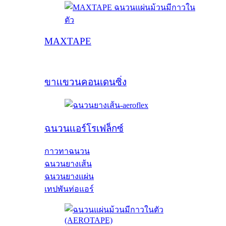
MAXTAPE
ขาเเขวนคอนเดนซิ่ง
ฉนวนเเอร์โรเฟล็กซ์
กาวทาฉนวน
ฉนวนยางเส้น
ฉนวนยางเเผ่น
เทปพันท่อแอร์