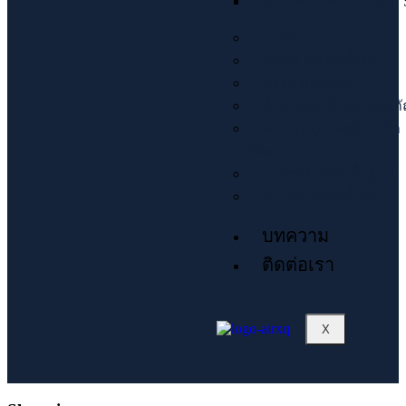
คอมเพรสเซอร์ โรตารี่ 
วาล์ว
ฉนวน หุ้มท่อน้ำยา
ข้อต่อทองแดง
น้ำยาแอร์ น้ำมัน เคมีภ
ควบคุมอุณหภูมิ ไฟฟ้า
พัดลม
อุปกรณ์ไฟฟ้า พื้นฐาน
ระบบควบคุมน้ำยา
บทความ
ติดต่อเรา
X