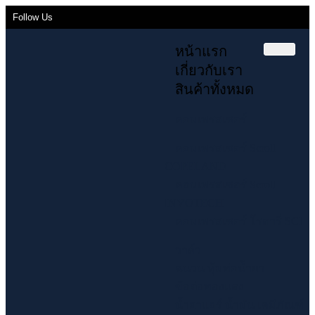
Follow Us
หน้าแรก
เกี่ยวกับเรา
สินค้าทั้งหมด
คอมเพรสเซอร์
คอมเพรสเซอร์ Scroll
COPELAND
คอมเพรสเซอร์ Scroll
INVOTECH
คอมเพรสเซอร์ โรตารี่ SCI
วาล์ว
ฉนวน หุ้มท่อน้ำยา
ข้อต่อทองแดง
น้ำยาแอร์ น้ำมัน เคมีภัณฑ์