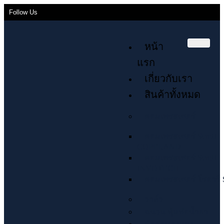
Follow Us
หน้า
แรก
เกี่ยวกับเรา
สินค้าทั้งหมด
คอมเพรสเซอร์
คอมเพรสเซอร์ Scroll
COPELAND
คอมเพรสเซอร์ Scroll
INVOTECH
คอมเพรสเซอร์ โรตารี่ 
วาล์ว
ฉนวน หุ้มท่อน้ำยา