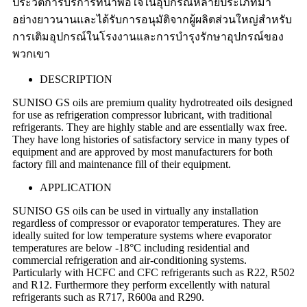
ประวัติการบริการที่น่าพอใจในอุปกรณ์หลายประเภทมา
อย่างยาวนานและได้รับการอนุมัติจากผู้ผลิตส่วนใหญ่สำหรับ
การเติมอุปกรณ์ในโรงงานและการบำรุงรักษาอุปกรณ์ของ
พวกเขา
DESCRIPTION
SUNISO GS oils are premium quality hydrotreated oils designed
for use as refrigeration compressor lubricant, with traditional
refrigerants. They are highly stable and are essentially wax free.
They have long histories of satisfactory service in many types of
equipment and are approved by most manufacturers for both
factory fill and maintenance fill of their equipment.
APPLICATION
SUNISO GS oils can be used in virtually any installation
regardless of compressor or evaporator temperatures. They are
ideally suited for low temperature systems where evaporator
temperatures are below -18°C including residential and
commercial refrigeration and air-conditioning systems.
Particularly with HCFC and CFC refrigerants such as R22, R502
and R12. Furthermore they perform excellently with natural
refrigerants such as R717, R600a and R290.