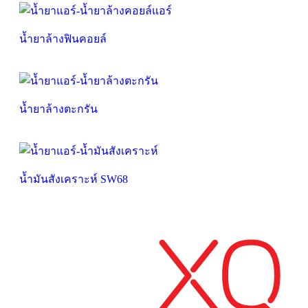
น้ำยาล้างฟินคอยล์
น้ำยาล้างตะกรัน
น้ำมันสังเคราะห์ SW68