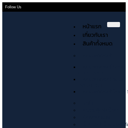
Follow Us
หน้าแรก
เกี่ยวกับเรา
สินค้าทั้งหมด
คอมเพรสเซอร์
คอมเพรสเซอร์ Scroll
COPELAND
คอมเพรสเซอร์ Scroll
INVOTECH
คอมเพรสเซอร์ โรตารี่ 
วาล์ว
ฉนวน หุ้มท่อน้ำยา
ข้อต่อทองแดง
น้ำยาแอร์ น้ำมัน เคมีภ