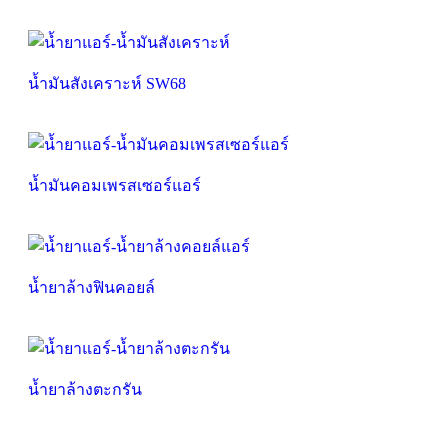
น้ำมันสังเคราะห์ SW68
น้ำมันคอมเพรสเซอร์แอร์
น้ำยาล้างฟินคอยล์
น้ำยาล้างตะกรัน