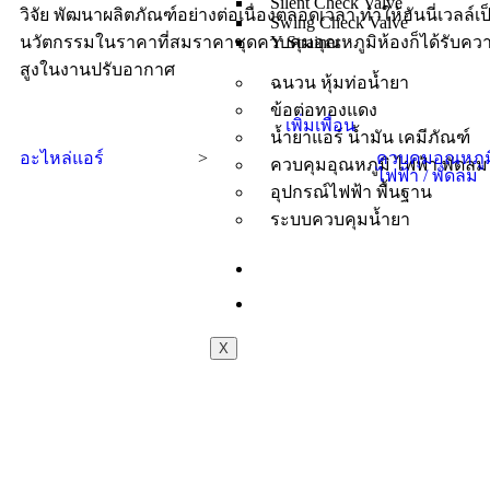
Silent Check Valve
วิจัย พัฒนาผลิตภัณฑ์อย่างต่อเนื่องตลอดเวลา ทำให้ฮันนี่เวลล์เ
Swing Check Valve
Y Strainer
นวัตกรรมในราคาที่สมราคาชุดควบคุมอุณหภูมิห้องก็ได้รับควา
สูงในงานปรับอากาศ
ฉนวน หุ้มท่อน้ำยา
ข้อต่อทองแดง
เพิ่มเพื่อน
น้ำยาแอร์ น้ำมัน เคมีภัณฑ์
อะไหล่แอร์
>
ควบคุมอุณหภูมิ
ควบคุมอุณหภูมิ ไฟฟ้า พัดลม
ไฟฟ้า / พัดลม
อุปกรณ์ไฟฟ้า พื้นฐาน
ระบบควบคุมน้ำยา
บทความ
ติดต่อเรา
X