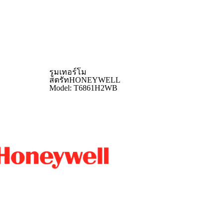
รูมเทอร์โม
สตรัทHONEYWELL
Model: T6861H2WB