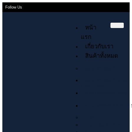
Follow Us
หน้า
แรก
เกี่ยวกับเรา
สินค้าทั้งหมด
คอมเพรสเซอร์
คอมเพรสเซอร์ Scroll
COPELAND
คอมเพรสเซอร์ Scroll
INVOTECH
คอมเพรสเซอร์ โรตารี่ 
วาล์ว
ฉนวน หุ้มท่อน้ำยา