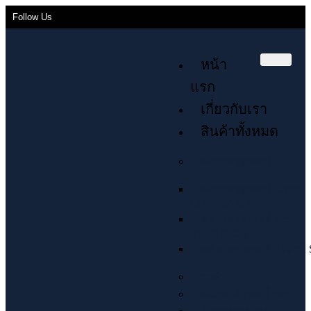
Follow Us
หน้า
แรก
เกี่ยวกับเรา
สินค้าทั้งหมด
คอมเพรสเซอร์
คอมเพรสเซอร์ Scroll
COPELAND
คอมเพรสเซอร์ Scroll
INVOTECH
คอมเพรสเซอร์ โรตารี่ 
วาล์ว
ฉนวน หุ้มท่อน้ำยา