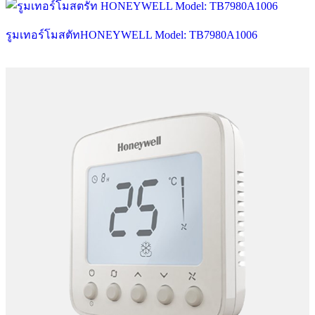
รูมเทอร์โมสตัทHONEYWELL Model: TB7980A1006