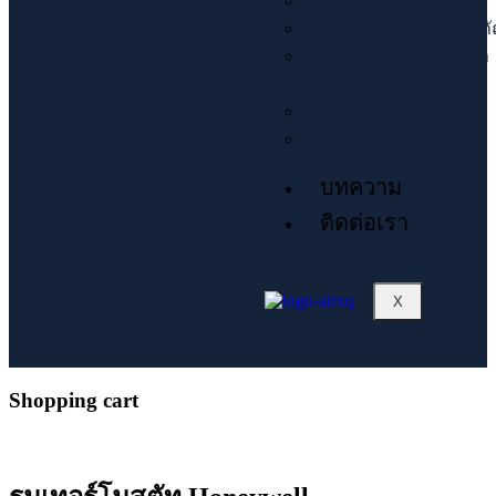
ข้อต่อทองแดง
น้ำยาแอร์ น้ำมัน เคมีภ
ควบคุมอุณหภูมิ ไฟฟ้า
พัดลม
อุปกรณ์ไฟฟ้า พื้นฐาน
ระบบควบคุมน้ำยา
บทความ
ติดต่อเรา
X
Shopping cart