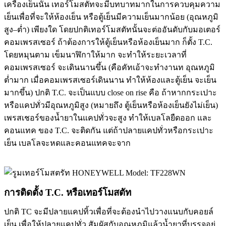
เครื่องเย็นนั้น เทอร์โมสตัทจะมีบทบาทมากในการควบคุมความ
เย็นเพื่อที่จะให้ห้องเย็น หรือตู้เย็นมีความเย็นมากน้อย (อุณหภูมิ
สูง
–
ต่ำ) เพียงใด โดยปกติเทอร์โมสตัทนั้นจะ
ต่ออันดับกับมอเตอร์
คอมเพรสเซอร์ ถ้าต้องการให้ตู้เย็นหรือห้องเย็นมาก ก็ตั้ง
T.C.
โดยหมุนตาม เข็มนาฬิกาให้มาก จะทําให้ระยะเวลาที่
คอมเพรสเซอร์ จะเดินนานขึ้น (คือคัทเอ้าจะทํางานท อุณหภูมิ
ต่ำมาก เมื่อคอมเพรสเซอร์เดินนาน ทําให้ห้องและตู้เย็น จะเย็น
มากขึ้น)
ปกติ T.C. จะเป็นแบบ close on rise คือ ถ้าหากกระเปาะ
หรือแคปทั่วมีอุณหภูมิสูง (หมายถึง ตู้เย็นหรือห้องเย็นยังไม่เย็น)
เพรสเชอร์ของน้ำยาในแคปทั่วจะสูง ทําให้เบลโลยืดออก และ
คอนแทค ของ T.C. จะติดกัน แต่ถ้าปลายแคปทั่วหรือกระเปาะ
เย็น เบลโลจะหดและคอนแทคจะจาก
การติดตั้ง T.C. หรือเทอร์โมสตัท
ปกติ TC จะมีปลายแคปทิ้วเพื่อที่จะต้องนําไปวางแนบกับคอยล์
เย็น เพื่อให้ปลายแคปทั่ว สัมผัสกับอุณหภูมิแล้วน้ำยาที่บรรจุอยู่