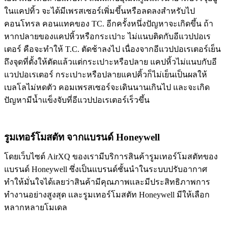
ในแคปทิ้ว จะได้มีเพรสเซอร์เพิ่มขึ้นหรือลดลงสําหรับไป
คอนโทรล คอนแทคของ TC. อีกครั้งหนึ่งปัญหาจะเกิดขึ้น ถ้า
หากปลายของแคปหิ้วหรือกระเปาะ ไม่แนบติดกับอีแวปปอเร
เตอร์ คือจะทําให้ T.C. ตัดช้าลงไป เนื่องจากอีแวปปอเรเตอร์เย็น
ถึงจุดที่ตั้งให้ตัดแล้วแต่กระเปาะหรือปลาย แคปหิ้วไม่แนบกับอี
แวปปอเรเตอร์ กระเปาะหรือปลายแคปคิ้วก็ไม่เย็นเป็นผลให้
เบลโลไม่หดตัว คอมเพรสเซอร์จะเดินนานเกินไป และจะเกิด
ปัญหามีน้ำแข็งจับที่อีแวปปอเรเตอร์เร็วขึ้น
รูมเทอร์โมสตัท จากแบรนด์ Honeywell
โดยเว็บไซต์ AirXQ ของเรามีบริการสินค้ารูมเทอร์โมสตัทของ
แบรนด์ Honeywell ซึ่งเป็นแบรนด์ชั้นนำในระบบปรับอากาศ
ทำให้มั่นใจได้เลยว่าสินค้ามีคุณภาพเเละมีประสิทธิภาพการ
ทำงานอย่างสูงสุด เเละรูมเทอร์โมสตัท Honeywell มีให้เลือก
หลากหลายโมเดล