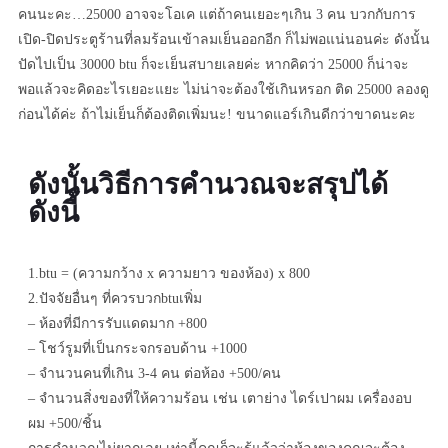
คนนะคะ…25000 อาจจะโอเค แต่ถ้าคนเยอะๆเกิน 3 คน บวกกับการ
เปิด-ปิดประตูร้านที่ลมร้อนเข้าลมเย็นออกอีก ก็ไม่พอแน่นอนค่ะ ดังนั้น
ปัดไปเป็น 30000 btu ก็จะเย็นสบายเลยค่ะ หากคิดว่า 25000 ก็น่าจะ
พอแล้วจะคิดอะไรเยอะแยะ ไม่น่าจะต้องใช้เกินหรอก ติด 25000 ลองดู
ก่อนได้ค่ะ ถ้าไม่เย็นก็ต้องติดเพิ่มนะ! ขนาดแอร์เกินดีกว่าขาดนะคะ
ดังนั้นวิธีการคำนวณจะสรุปได้
ดังนี้
1.btu = (ความกว้าง x ความยาว ของห้อง) x 800
2.ปัจจัยอื่นๆ ที่ควรบวกbtuเพิ่ม
– ห้องที่มีการรับแดดมาก +800
– โชว์รูมที่เป็นกระจกรอบด้าน +1000
– จำนวนคนที่เกิน 3-4 คน ต่อห้อง +500/คน
– จำนวนสิ่งของที่ให้ความร้อน เช่น เตาย่าง ไดร์เปาผม เครื่องอบ
ผม +500/ชิ้น