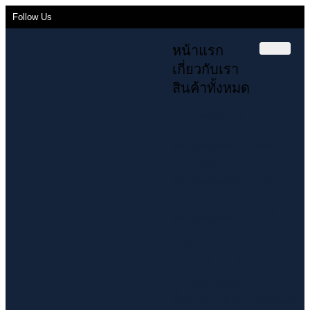
Follow Us
หน้าแรก
เกี่ยวกับเรา
สินค้าทั้งหมด
คอมเพรสเซอร์
คอมเพรสเซอร์ Scroll
COPELAND
คอมเพรสเซอร์ Scroll
INVOTECH
คอมเพรสเซอร์ โรตารี่ SCI
วาล์ว
ฉนวน หุ้มท่อน้ำยา
ข้อต่อทองแดง
น้ำยาแอร์ น้ำมัน เคมีภัณฑ์