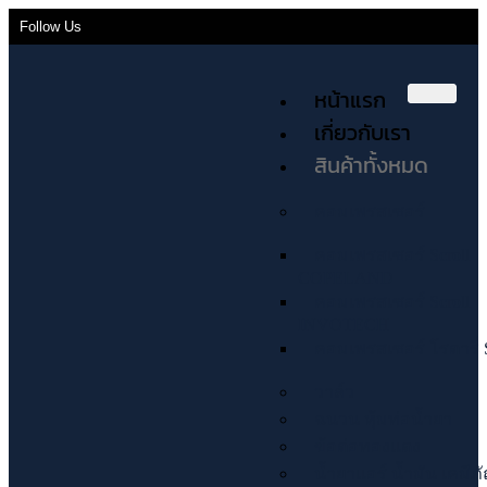
Follow Us
หน้าแรก
เกี่ยวกับเรา
สินค้าทั้งหมด
คอมเพรสเซอร์
คอมเพรสเซอร์ Scroll
COPELAND
คอมเพรสเซอร์ Scroll
INVOTECH
คอมเพรสเซอร์ โรตารี่ 
วาล์ว
ฉนวน หุ้มท่อน้ำยา
ข้อต่อทองแดง
น้ำยาแอร์ น้ำมัน เคมีภ