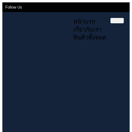
Follow Us
หน้าแรก
เกี่ยวกับเรา
สินค้าทั้งหมด
คอมเพรสเซอร์
คอมเพรสเซอร์ Scroll
COPELAND
คอมเพรสเซอร์ Scroll
INVOTECH
คอมเพรสเซอร์ โรตารี่ SCI
วาล์ว
ฉนวน หุ้มท่อน้ำยา
ข้อต่อทองแดง
น้ำยาแอร์ น้ำมัน เคมีภัณฑ์