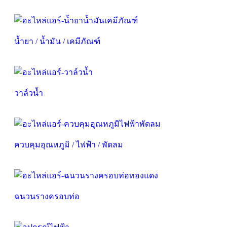
น้ำยา / น้ำมัน / เคมีภัณฑ์
วาล์วน้ำ
ควบคุมอุณหภูมิ / ไฟฟ้า / พัดลม
ฉนวนรางครอบท่อ