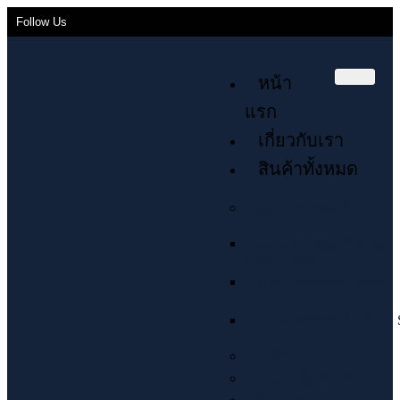
Follow Us
หน้า
แรก
เกี่ยวกับเรา
สินค้าทั้งหมด
คอมเพรสเซอร์
คอมเพรสเซอร์ Scroll
COPELAND
คอมเพรสเซอร์ Scroll
INVOTECH
คอมเพรสเซอร์ โรตารี่ 
วาล์ว
ฉนวน หุ้มท่อน้ำยา