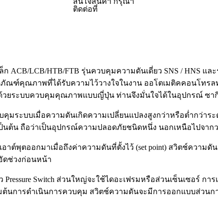
สนใจสินค้า กรุณา
ติดต่อที่
เล็ก ACB/LCB/HTB/FTB รุ่นควบคุมความดันเดี่ยว SNS / HNS และ
ลิตภัณฑ์คุณภาพที่ได้รับความไว้วางใจในงาน ออโตเมติคคอนโทรล
ยระบบควบคุมคุณภาพแบบญี่ปุ่น ท่านจึงมั่นใจได้ในอุปกรณ์ ซากิ
บคุมระบบเมื่อความดันเกิดความเปลี่ยนแปลงสูงกว่าหรือต่ำกว่าระดั
็นต้น ถือว่าเป็นอุปกรณ์ความปลอดภัยชนิดหนึ่ง นอกเหนือไปจา
ต์พุตออกมาเมื่อถึงค่าความดันที่ตั้งไว้ (set point) สวิตช์คว
อัดช่วงก่อนหน้า
ressure Switch ส่วนใหญ่จะใช้ไดอะเฟรมหรือส่วนเซ็นเซอร์ การเคล
เริ่มต้นการดำเนินการควบคุม สวิตช์ความดันจะมีการออกแบบส่วนกา