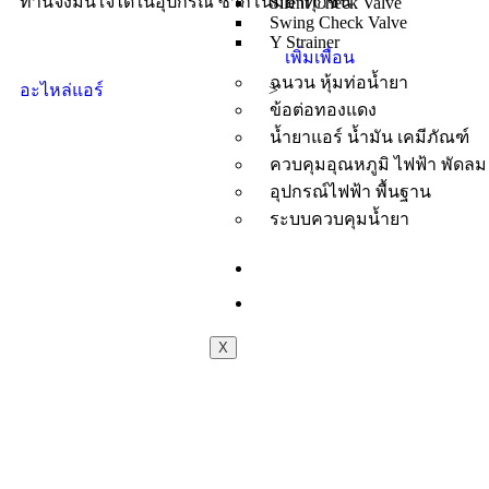
ท่านจึงมั่นใจได้ในอุปกรณ์ ซากิโนมิยาทุกชิ้น
Silent Check Valve
Swing Check Valve
Y Strainer
เพิ่มเพื่อน
ฉนวน หุ้มท่อน้ำยา
อะไหล่แอร์
>
ข้อต่อทองแดง
น้ำยาแอร์ น้ำมัน เคมีภัณฑ์
ควบคุมอุณหภูมิ ไฟฟ้า พัดลม
อุปกรณ์ไฟฟ้า พื้นฐาน
ระบบควบคุมน้ำยา
บทความ
ติดต่อเรา
X