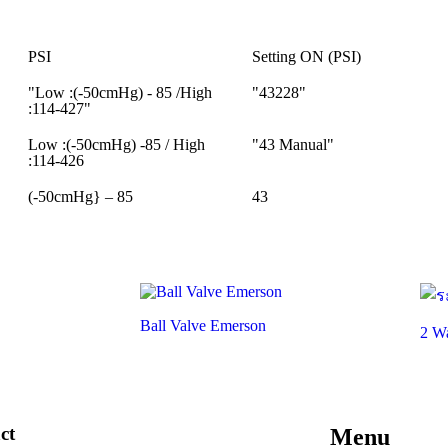
PSI
Setting ON (PSI)
"Low :(-50cmHg) - 85 /High
"43228"
:114-427"
Low :(-50cmHg) -85 / High
"43 Manual"
:114-426
(-50cmHg} – 85
43
Ball Valve Emerson
2 W
ct
Menu